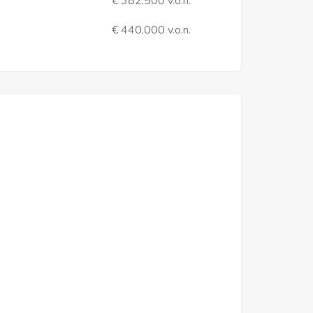
€ 382.500 v.o.n.
€ 440.000 v.o.n.