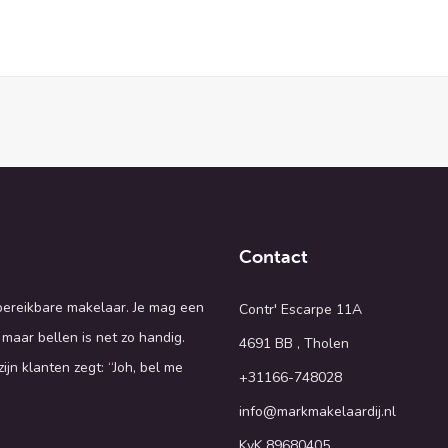
Contact
 bereikbare makelaar. Je mag een
Contr' Escarpe 11A
 maar bellen is net zo handig.
4691 BB , Tholen
ijn klanten zegt: “Joh, bel me
+31166-748028
info@markmakelaardij.nl
KvK 89680405