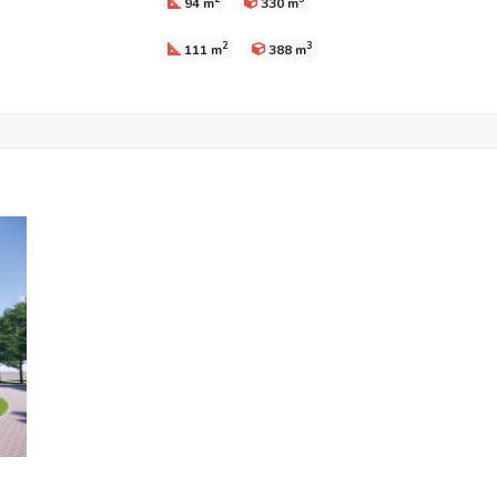
94 m
330 m
2
3
111 m
388 m