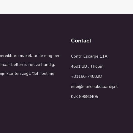
Contact
 bereikbare makelaar. Je mag een
Contr' Escarpe 11A
 maar bellen is net zo handig.
4691 BB , Tholen
ijn klanten zegt: “Joh, bel me
+31166-748028
info@markmakelaardij.nl
KvK 89680405