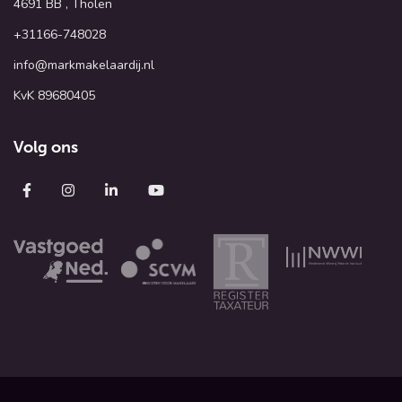
4691 BB , Tholen
+31166-748028
info@markmakelaardij.nl
KvK 89680405
Volg ons