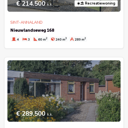
€ 214.500
☀️⛱️ Recreatiewoning
k.k.
SINT-ANNALAND
Nieuwlandseweg 168
2
3
2
4
3
60 m
240 m
289 m
€ 289.500
k.k.