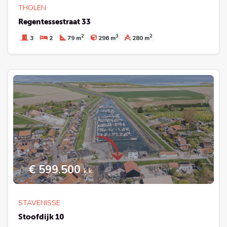
THOLEN
Regentessestraat 33
2
3
2
3
2
79 m
296 m
280 m
€ 599.500
k.k.
STAVENISSE
Stoofdijk 10