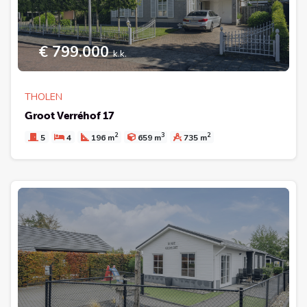
€ 799.000
k.k.
THOLEN
Groot Verréhof 17
2
3
2
5
4
196 m
659 m
735 m