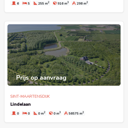
2
3
2
6
5
255 m
916 m
298 m
Prijs op aanvraag
SINT-MAARTENSDIJK
Lindelaan
2
3
2
0
0
0 m
0 m
56575 m