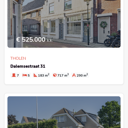
€ 525.000
k.k.
THOLEN
Dalemsestraat 31
2
3
2
7
5
183 m
717 m
290 m