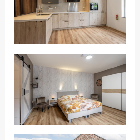
Badkamer II:
Badkamer, deels betegeld met inloopdouche,
hangend toilet, dubbel wastafelmeubel. Ook deze
badkamer kan zowel mechanisch als natuurlijk
(Velux-dakraam) worden geventileerd.
Zolder:
De zolderverdieping met veel bergruimte en
opstelplaats van mechanische ventilatie en
omvormer zonnepanelen is middels een vlizotrap
te bereiken.
Achtertuin:
De achtertuin is onderhoudsvriendelijk aangelegd
met grote tegels, zitplekken, een schaduwrijke
overkapping en voldoende ruimte voor kinderen om
te spelen of om lekker buiten te loungen. Dankzij