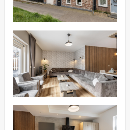
4 slaapkamers:
Aan de voor- en achterzijde van de woning zijn de
ruime slaapkamers gelegen. Deze kamers zouden
desgewenst in meerdere slaapkamers gesplitst
kunnen worden. De slaapkamer aan de voorzijde is
voorzien van een walk-in closet. Alle slaapkamers
hebben vliesbehang op de wanden en laminaat op
de verdiepingsvloer.
Badkamer I:
Badkamer, deels betegeld met douchecabine
voorzien van regendouche en handdouche en
wastafel met meubel. Deze badkamer kan zowel
mechanisch als natuurlijk (Velux-dakraam) worden
geventileerd.