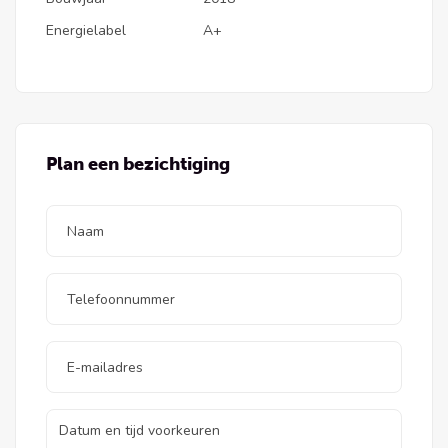
Hal/entree met de meterkast (21 groepen,
Energielabel
A+
kookgroep, krachtgroep voor eventueel het
opladen van een elektrische auto en 5
aardlekschakelaars), geheel betegeld hangtoilet
met fontein, trapopgang en toegang tot de garage
en keuken.
Plan een bezichtiging
Woonkamer:
Ruimtelijke, L-vormige woonkamer met
aangename lichtinval door de royale schuifpui. Aan
de achterzijde is een zitgedeelte met een leuke
doorkijk naar de tuin. Grenzend aan de woonkamer
ligt het tussenportaal, wat toegang geeft tot
slaapkamer met badkamer en wasruimte/garage.
De achterzijde van de gehele woning is voorzien
van elektrisch bedienbare rolluiken