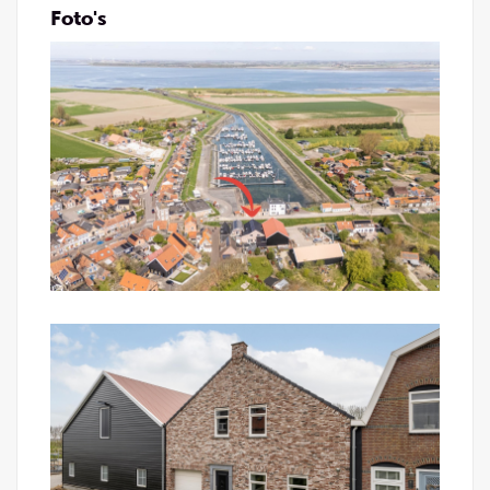
Foto's
Garage/wasruimte:
De inpandige garage is voorzien van elektrische
sectionaaldeur en heeft eveneens een opstelling
van de wasmachine en droger, ook staat hier een
heerlijke sauna - ideaal voor wie comfort en
ontspanning belangrijk vindt. Daarnaast bevindt zich
hier de opstelplaats van de cv-ketel (Remeha
bouwjaar 2019), elektrische boiler (300 liter)
verwarmd door 3 zonnecollectoren, mechanische
ventilatie en unit vloerverwarming.
1e verdieping:
Middels de ruime overloop zijn de 4 slaapkamers,
2 badkamers en het separaat toilet te bereiken. Zo
heb je volop mogelijkheden voor een groot gezin,
werken aan huis of logees. Daarnaast is de
bergzolder te bereiken middels een vlizotrap.