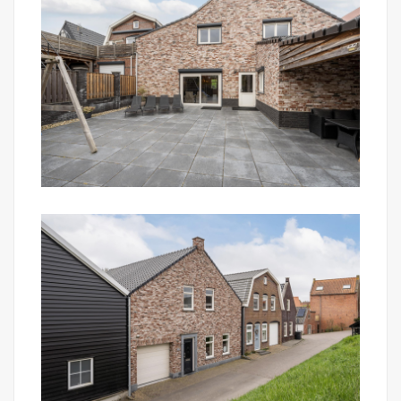
de ligging heb je hier veel privacy en rust.
Algemeen:
- Ruim familiehuis nabij de jachthaven aan de rand
van het dorp;
- Levensloopbestendig, dubbele bewoning en
rolstoeltoegankelijk;
- Vloerverwarming op de begane grond en 1e
verdieping;
- Royaal woonoppervlakte van 255 m²;
- Volledig geïsoleerde woning (energielabel: A+);
- 3 zonnecollectoren en 12 zonnepanelen;
- Inpandige garage;
- Gemeubileerde oplevering bespreekbaar;
- Aanvaarding: in overleg.
Mark Makelaardij behartigt de belangen van de