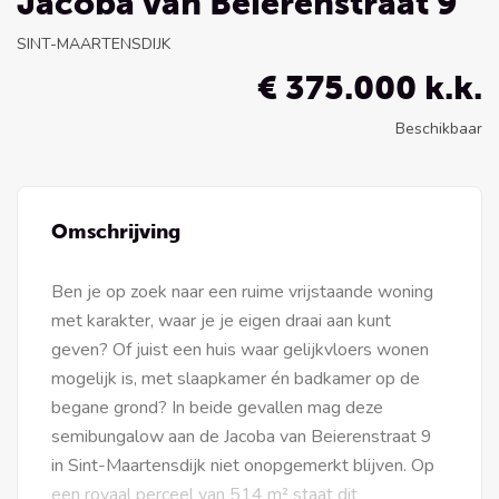
Jacoba van Beierenstraat 9
SINT-MAARTENSDIJK
€ 375.000 k.k.
Beschikbaar
Omschrijving
Ben je op zoek naar een ruime vrijstaande woning
met karakter, waar je je eigen draai aan kunt
geven? Of juist een huis waar gelijkvloers wonen
mogelijk is, met slaapkamer én badkamer op de
begane grond? In beide gevallen mag deze
semibungalow aan de Jacoba van Beierenstraat 9
in Sint-Maartensdijk niet onopgemerkt blijven. Op
een royaal perceel van 514 m² staat dit