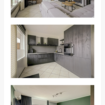
en een plantenborder.
De achtertuin is gelegen op het zuidoosten, geheel
bestraat en heeft een achterom, buitenkraan en
een stenen berging met elektra.
Algemeen:
- Verrassend ruime gezinswoning;
- 4 slaapkamers met de mogelijkheid voor een 5e;
- Moderne badkamer en keuken (2024);
- Airconditioning op de ouderslaapkamer;
- Achtertuin met achterom op het zuidoosten;
- Op korte afstand van de natuur, supermarkten en
scholen;
- Energielabel: A (vraag je adviseur naar de extra
leenmogelijkheden);
- Aanvaarding: in overleg (indicatie: begin oktober