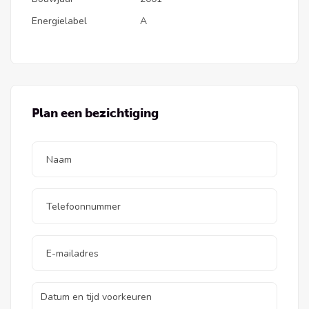
Energielabel
A
Woonkamer:
Lichte en ruimtelijke woonkamer met een
sierhaard, glasvezelaansluiting, veel raampartijen,
een handige trapkast, afsluitbare trapopgang en
een doorloop naar de open keuken.
Plan een bezichtiging
Open keuken (2024):
De keuken is in hoekopstelling geplaatst en
uitgerust met een 5-groeps inductiekookplaat,
afzuigkap, combi-ovenmagnetron (60 cm), grote
koelkast, vaatwasser, spoelbak met 'Quooker'
kraan, diverse bovenkasten en een composiet
werkblad. Ook is er er een dubbele tuindeur naar
de achtertuin.
1e verdieping: