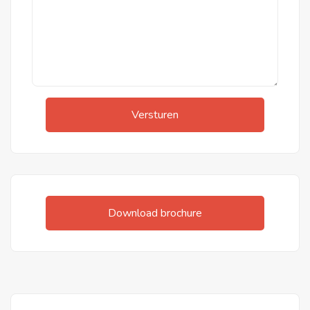
Overloop met toegang tot 3 slaapkamers, de
badkamer en de 2e verdieping middels een vaste
trap. De houten vloerdelen zijn doorgelegd in alle
slaapkamers.
3 slaapkamers:
De ouderslaapkamer - met airconditioning voor
Versturen
verwarmen en koelen - en slaapkamer 2 zijn
gelegen aan de voorzijde. De 3e slaapkamer, die
momenteel in gebruik is als inloopkast, is gelegen
aan de achterzijde.
Download brochure
Badkamer (2024):
Riante badkamer met een inloopdouche, hangtoilet,
dubbele wastafel met meubel, ligbad, inbouwspots
en een plafondventilator.