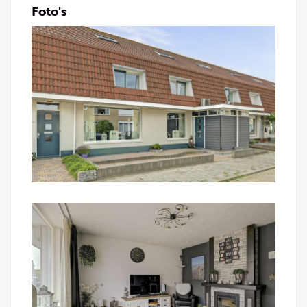
2e verdieping:
Foto's
Voorzolder met de wasmachineaansluiting,
wastafel, de CV-combiketel (ATAG, 2020, huur),
knieschotberging en een doorloop naar de
tussenkamer.
Tussenkamer:
Deze kamer leent zich ideaal als studeerkamer,
speelkamer of met een kleine aanpassing als extra
slaapkamer. Je vindt er een 'Velux' dakvenster en
een knieschotberging.
Slaapkamer IV:
Fijne zolderkamer met een 'Velux' dakvenster en
een knieschotberging.
Tuinen:
Onderhoudsvriendelijke voortuin met sierbestrating