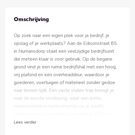
Omschrijving
Op zoek naar een eigen plek voor je bedrijf, je
opslag of je werkplaats? Aan de Edisonstraat 85
in Numansdorp staat een veelzijdige bedrijfsunit
die meteen klaar is voor gebruik. Op de begane
grond vind je een ruime bedrijfshal met een hoog,
vrij plafond en een overheaddeur, waardoor je
goederen, voertuigen of materieel zonder gedoe
naar binnen rijdt. Een vaste stalen trap brengt je
naar de eerste verdieping, waar een lichte,
representatieve kantoorruimte op je wacht,
compleet met een handig keukenblok. Of je nu
klanten ontvangt, achter je bureau werkt of
Lees verder
beneden aan de slag gaat, alles zit onder één dak.