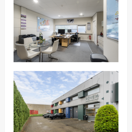
loopdeur;
- Lichte, representatieve kantoorverdieping met
keukenblok;
- Eigen terrein met oprit en parkeerplaats voor de
deur;
- Bouwjaar 2009, op eigen grond (volle eigendom);
- CV-combiketel uit 2023;
- Centrale ligging met de A29 om de hoek.
Mark Makelaardij behartigt de belangen van de
verkoper.
Wil je de unit bezichtigen? Van harte welkom na
een met Mark Makelaardij gemaakte afspraak.