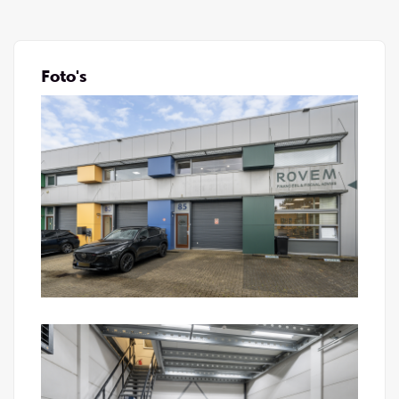
Buitenruimte en parkeren
Buiten hoort er een eigen terrein bij met een oprit
Foto's
en een parkeerplaats vlak voor de deur. Geen
gepuzzel met parkeren dus, je zet de auto, bus of
bedrijfswagen gewoon recht voor de unit. Voor
jezelf, je personeel en bezoekende klanten is dat
dagelijks gemak.
Locatie:
De unit ligt op een verzorgd bedrijventerrein in
Numansdorp, in de gemeente Hoeksche Waard.
Een rustige, professionele omgeving met collega-
ondernemers om je heen en alle ruimte om te
laden, te lossen en te parkeren.
Qua bereikbaarheid zit je hier goed. De A29 ligt op