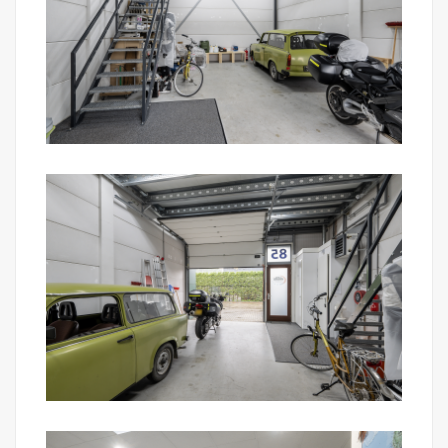
een steenworp afstand en verbindt je razendsnel
met de A4 en de A16. Rotterdam, Breda,
Roosendaal en Bergen op Zoom liggen allemaal
binnen een halfuur rijden. Numansdorp vormt zo
een logische uitvalsbasis tussen de Randstad en
Noord-Brabant, ideaal als je regelmatig onderweg
bent of klanten uit de regio ontvangt. In het dorp
zelf vind je daarnaast winkels, horeca en
voorzieningen voor de dagelijkse boodschap of een
snelle lunch.
Wat maakt deze unit interessant?
- 'Plug & play' kantoorruimte, inclusief inboedel
(exclusief pc's);
- Multifunctioneel: opslag, werkplaats en kantoor
onder één dak;
- Ruime bedrijfshal met overheaddeur en aparte